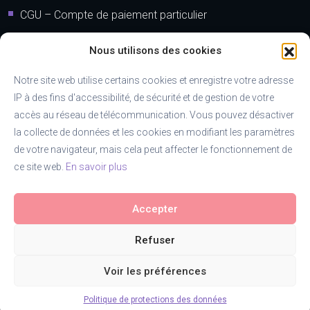
CGU – Compte de paiement particulier
CGU – Compte de paiement entreprise individuelle
Nous utilisons des cookies
Adresse
Notre site web utilise certains cookies et enregistre votre adresse
IP à des fins d'accessibilité, de sécurité et de gestion de votre
accès au réseau de télécommunication. Vous pouvez désactiver
39 Rue de Verdun Immeuble le Manhattan Nouméa 98800
la collecte de données et les cookies en modifiant les paramètres
Nouméa, Nouvelle-Calédonie
de votre navigateur, mais cela peut affecter le fonctionnement de
Immeuble les Manguiers au 2ème étage
ce site web.
En savoir plus
98870 Bourail, Nouvelle-Calédonie
Email:
contact@bebunk.com
Accepter
Téléphone :
Refuser
+687 30.55.10
– Nouméa
+687 30.67.00 – Bourail
Voir les préférences
Politique de protections des données