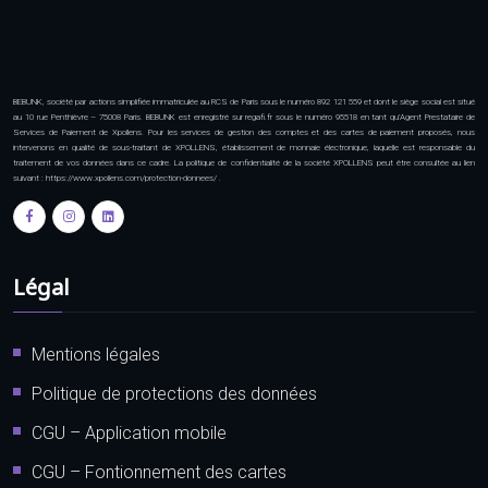
BEBUNK, société par actions simplifiée immatriculée au RCS de Paris sous le numéro 892 121 559 et dont le siège social est situé
au 10 rue Penthièvre – 75008 Paris. BEBUNK est enregistré sur regafi.fr sous le numéro 95518 en tant qu’Agent Prestataire de
Services de Paiement de Xpollens. Pour les services de gestion des comptes et des cartes de paiement proposés, nous
intervenons en qualité de sous-traitant de XPOLLENS, établissement de monnaie électronique, laquelle est responsable du
traitement de vos données dans ce cadre. La politique de confidentialité de la société XPOLLENS peut être consultée au lien
suivant : https://www.xpollens.com/protection-donnees/ .
Légal
Mentions légales
Politique de protections des données
CGU – Application mobile
CGU – Fontionnement des cartes